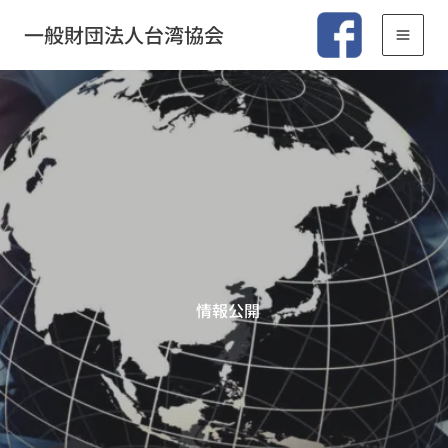
内
一般財団法人台湾協会
容
を
ス
キ
ッ
プ
情報公開